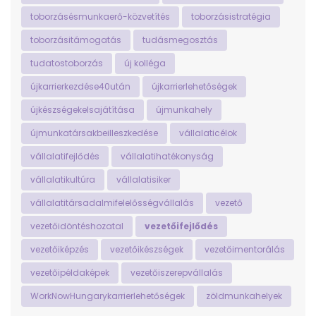
toborzásésmunkaerő-közvetítés
toborzásistratégia
toborzásitámogatás
tudásmegosztás
tudatostoborzás
új kolléga
újkarrierkezdése40után
újkarrierlehetőségek
újkészségekelsajátítása
újmunkahely
újmunkatársakbeilleszkedése
vállalaticélok
vállalatifejlődés
vállalatihatékonyság
vállalatikultúra
vállalatisiker
vállalatitársadalmifelelősségvállalás
vezető
vezetőidöntéshozatal
vezetőifejlődés
vezetőiképzés
vezetőikészségek
vezetőimentorálás
vezetőipéldaképek
vezetőiszerepvállalás
WorkNowHungarykarrierlehetőségek
zöldmunkahelyek