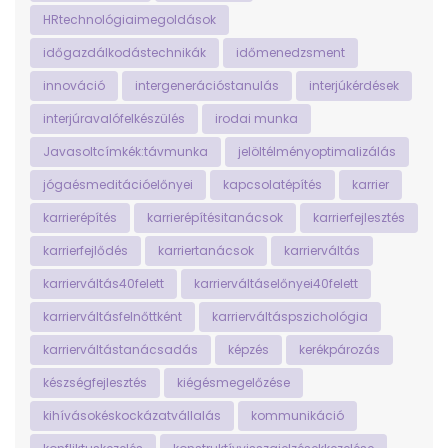
HRtechnológiaimegoldások
időgazdálkodástechnikák
időmenedzsment
innováció
intergenerációstanulás
interjúkérdések
interjúravalófelkészülés
irodai munka
Javasoltcímkék:távmunka
jelöltélményoptimalizálás
jógaésmeditációelőnyei
kapcsolatépítés
karrier
karrierépítés
karrierépítésitanácsok
karrierfejlesztés
karrierfejlődés
karriertanácsok
karrierváltás
karrierváltás40felett
karrierváltáselőnyei40felett
karrierváltásfelnőttként
karrierváltáspszichológia
karrierváltástanácsadás
képzés
kerékpározás
készségfejlesztés
kiégésmegelőzése
kihívásokéskockázatvállalás
kommunikáció