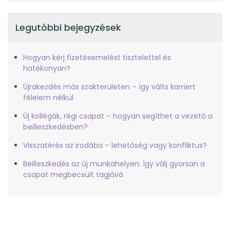
Legutóbbi bejegyzések
Hogyan kérj fizetésemelést tisztelettel és
hatékonyan?
Újrakezdés más szakterületen – így válts karriert
félelem nélkül
Új kollégák, régi csapat – hogyan segíthet a vezető a
beilleszkedésben?
Visszatérés az irodába – lehetőség vagy konfliktus?
Beilleszkedés az új munkahelyen: Így válj gyorsan a
csapat megbecsült tagjává