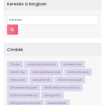
Keresés a blogban
Címkék
Összes
adatalapútoborzás
adatelemzés
AIaHR-ben
AIalapúHReszközök
AIHRrendszerek
AItoborzás
aktívpihenés
állásinterjútippek
álláskeresésitippek
átláthatókommunikáció
ATSbarátönéletrajz
befogadás
befogadómunkahely
beilleszkedés