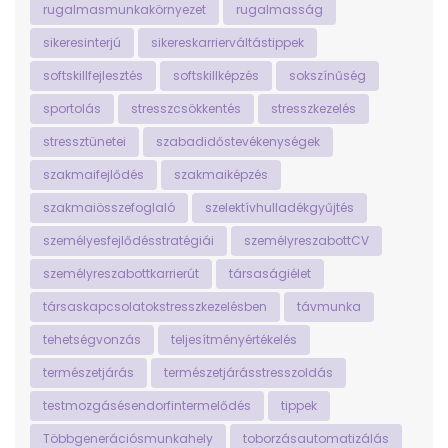
rugalmasmunkakörnyezet
rugalmasság
sikeresinterjú
sikereskarrierváltástippek
softskillfejlesztés
softskillképzés
sokszínűség
sportolás
stresszcsökkentés
stresszkezelés
stressztünetei
szabadidőstevékenységek
szakmaifejlődés
szakmaiképzés
szakmaiösszefoglaló
szelektívhulladékgyűjtés
személyesfejlődésstratégiái
személyreszabottCV
személyreszabottkarrierút
társaságiélet
társaskapcsolatokstresszkezelésben
távmunka
tehetségvonzás
teljesítményértékelés
természetjárás
természetjárásstresszoldás
testmozgásésendorfintermelődés
tippek
Többgenerációsmunkahely
toborzásautomatizálás