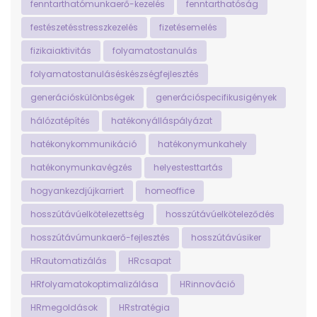
fenntarthatómunkaerő-kezelés
fenntarthatóság
festészetésstresszkezelés
fizetésemelés
fizikaiaktivitás
folyamatostanulás
folyamatostanuláséskészségfejlesztés
generációskülönbségek
generációspecifikusigények
hálózatépítés
hatékonyálláspályázat
hatékonykommunikáció
hatékonymunkahely
hatékonymunkavégzés
helyestesttartás
hogyankezdjújkarriert
homeoffice
hosszútávúelkötelezettség
hosszútávúelköteleződés
hosszútávúmunkaerő-fejlesztés
hosszútávúsiker
HRautomatizálás
HRcsapat
HRfolyamatokoptimalizálása
HRinnováció
HRmegoldások
HRstratégia