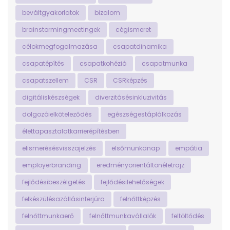
beváltgyakorlatok
bizalom
brainstormingmeetingek
cégismeret
célokmegfogalmazása
csapatdinamika
csapatépítés
csapatkohézió
csapatmunka
csapatszellem
CSR
CSRképzés
digitáliskészségek
diverzitásésinkluzivitás
dolgozóielköteleződés
egészségestáplálkozás
élettapasztalatkarrierépítésben
elismerésésvisszajelzés
elsőmunkanap
empátia
employerbranding
eredményorientáltönéletrajz
fejlődésibeszélgetés
fejlődésilehetőségek
felkészülésazállásinterjúra
felnőttképzés
felnőttmunkaerő
felnőttmunkavállalók
feltöltődés