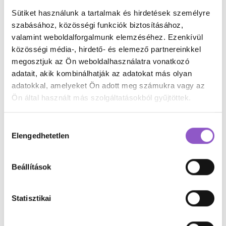
munkaerőpiacilehetőségek
Sütiket használunk a tartalmak és hirdetések személyre
munkaerőpiaciversenyképesség
szabásához, közösségi funkciók biztosításához,
valamint weboldalforgalmunk elemzéséhez. Ezenkívül
munkaerőpiaciversenyképesség40felett
közösségi média-, hirdető- és elemező partnereinkkel
munkahely váltás
munkahelyidiverzitás
megosztjuk az Ön weboldalhasználatra vonatkozó
adatait, akik kombinálhatják az adatokat más olyan
munkahelyiegészségmegőrzés
munkahelyijólét
adatokkal, amelyeket Ön adott meg számukra vagy az
munkahelyijóllét
munkahelyikészségek
Ön által használt más szolgáltatásokból gyűjtöttek.
munkahelyikommunikáció
munkahelyikultúra
munkahelyirugalmasság
munkahelyistressz
Hozzájárulás
Elengedhetetlen
kiválasztása
munkahelyiszünetek
munkakörikompetenciák
munkakörnyezetkialakítása
munkaterheklevezetése
Beállítások
munkavállalóielégedettség
munkavállalóielkötelezettség
Statisztikai
munkavállalóielköteleződés
munkavállalóiélmény
munkavállalóiképzés
munkavállalóilojalitás