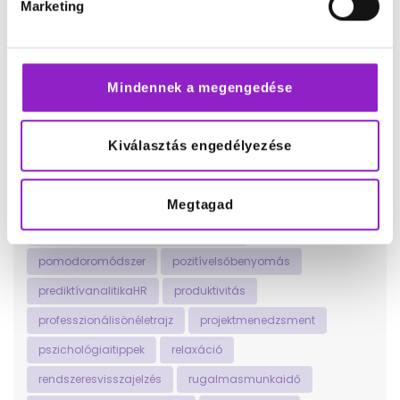
Marketing
munkavállalóimotiváció
munkavállalóiötletek
munkavállalóivisszajelzés
networking
nyíltkommunikáció
olvasásmintstresszoldó
Mindennek a megengedése
önfejlesztés
önismeretfejlesztése
onlinejelenlét
onlineképzések
onlinetanfolyamok
Kiválasztás engedélyezése
önmegvalósításútjai
önvizsgálatésreflexió
otthonimunkavégzés
pihenésésregenerálódás
Megtagad
pihentetőszabadidőstevékenységek
pomodoromódszer
pozitívelsőbenyomás
prediktívanalitikaHR
produktivitás
professzionálisönéletrajz
projektmenedzsment
pszichológiaitippek
relaxáció
rendszeresvisszajelzés
rugalmasmunkaidő