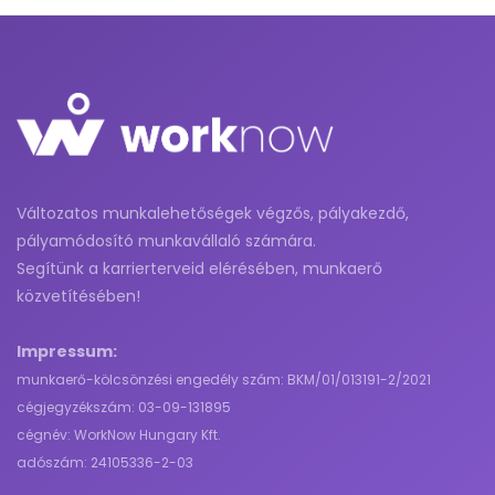
Változatos munkalehetőségek végzős, pályakezdő,
pályamódosító munkavállaló számára.
Segítünk a karrierterveid elérésében, munkaerő
közvetítésében!
Impressum:
munkaerő-kölcsönzési engedély szám: BKM/01/013191-2/2021
cégjegyzékszám: 03-09-131895
cégnév: WorkNow Hungary Kft.
adószám: 24105336-2-03