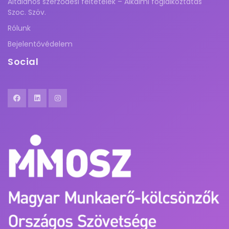
Általános szerződési feltételek – Alkalmi foglalkoztatás
Szoc. Szöv.
Rólunk
Bejelentővédelem
Social