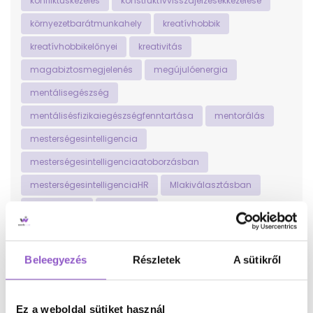
konfliktuskezelés
konstruktívvisszajelzésekkezelése
környezetbarátmunkahely
kreatívhobbik
kreatívhobbikelőnyei
kreativitás
magabiztosmegjelenés
megújulóenergia
mentálisegészség
mentálisésfizikaiegészségfenntartása
mentorálás
mesterségesintelligencia
mesterségesintelligenciaatoborzásban
mesterségesintelligenciaHR
MIakiválasztásban
mindfulness
motiváció
munka-magánéletegyensúly
munka-magánéletegyensúlya
munkaerő
Beleegyezés
Részletek
A sütikről
munkaerő-közvetítés
munkaerődiverzitás
munkaerőközvetítés
munkaerőpiac
Ez a weboldal sütiket használ