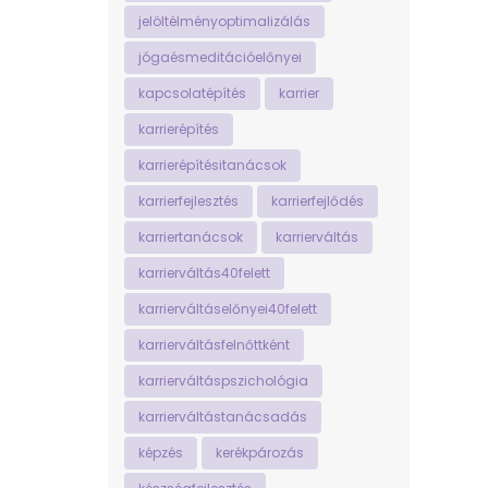
jelöltélményoptimalizálás
jógaésmeditációelőnyei
kapcsolatépítés
karrier
karrierépítés
karrierépítésitanácsok
karrierfejlesztés
karrierfejlődés
karriertanácsok
karrierváltás
karrierváltás40felett
karrierváltáselőnyei40felett
karrierváltásfelnőttként
karrierváltáspszichológia
karrierváltástanácsadás
képzés
kerékpározás