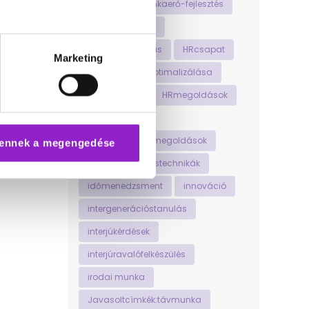
hosszútávúmunkaerő-fejlesztés
hosszútávúsiker
HRautomatizálás
HRcsapat
Marketing
HRfolyamatokoptimalizálása
HRinnováció
HRmegoldások
HRstratégia
HRtechnológiaimegoldások
ennek a megengedése
időgazdálkodástechnikák
időmenedzsment
innováció
intergenerációstanulás
interjúkérdések
interjúravalófelkészülés
irodai munka
Javasoltcímkék:távmunka