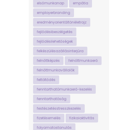
elsőmunkanap
empátia
employerbranding
eredményorientáltönéletrajz
fejlődésibeszélgetés
fejlődésilehetőségek
felkészülésazállásinterjúra
felnőttképzés
felnőttmunkaerő
felnőttmunkavállalók
feltöltődés
fenntarthatómunkaerő-kezelés
fenntarthatóság
festészetésstresszkezelés
fizetésemelés
fizikaiaktivitás
folyamatostanulás