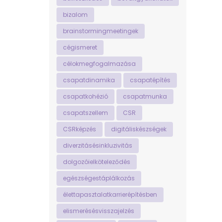
bizalom
brainstormingmeetingek
cégismeret
célokmegfogalmazása
csapatdinamika
csapatépítés
csapatkohézió
csapatmunka
csapatszellem
CSR
CSRképzés
digitáliskészségek
diverzitásésinkluzivitás
dolgozóielköteleződés
egészségestáplálkozás
élettapasztalatkarrierépítésben
elismerésésvisszajelzés