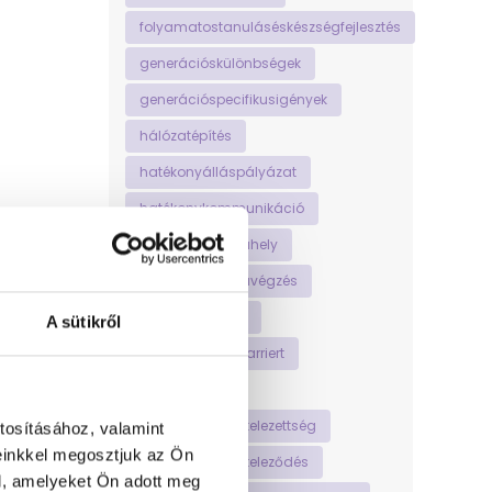
folyamatostanuláséskészségfejlesztés
generációskülönbségek
generációspecifikusigények
hálózatépítés
hatékonyálláspályázat
hatékonykommunikáció
hatékonymunkahely
hatékonymunkavégzés
helyestesttartás
A sütikről
hogyankezdjújkarriert
homeoffice
hosszútávúelkötelezettség
tosításához, valamint
einkkel megosztjuk az Ön
hosszútávúelköteleződés
l, amelyeket Ön adott meg