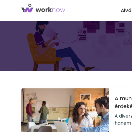
Alvá
A munk
érdek
A diver
hanem e