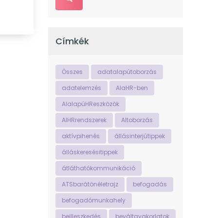
Címkék
Összes
adatalapútoborzás
adatelemzés
AIaHR-ben
AIalapúHReszközök
AIHRrendszerek
AItoborzás
aktívpihenés
állásinterjútippek
álláskeresésitippek
átláthatókommunikáció
ATSbarátönéletrajz
befogadás
befogadómunkahely
beilleszkedés
beváltgyakorlatok