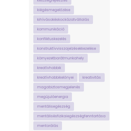
készségfejlesztés
kiégésmegelőzése
kihívásokéskockázatvállalás
kommunikáció
konfliktuskezelés
konstruktívvisszajelzésekkezelése
környezetbarátmunkahely
kreatívhobbik
kreatívhobbikelőnyei
kreativitás
magabiztosmegjelenés
megújulóenergia
mentálisegészség
mentálisésfizikaiegészségfenntartása
mentorálás