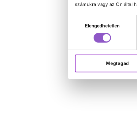
számukra vagy az Ön által ha
Hozzájárulás
Elengedhetetlen
kiválasztása
Megtagad