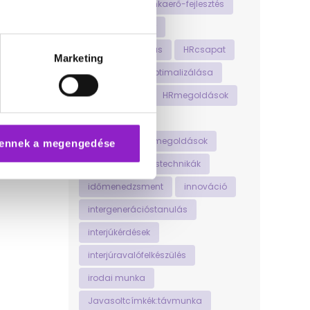
hosszútávúmunkaerő-fejlesztés
hosszútávúsiker
HRautomatizálás
HRcsapat
Marketing
HRfolyamatokoptimalizálása
HRinnováció
HRmegoldások
HRstratégia
HRtechnológiaimegoldások
ennek a megengedése
időgazdálkodástechnikák
időmenedzsment
innováció
intergenerációstanulás
interjúkérdések
interjúravalófelkészülés
irodai munka
Javasoltcímkék:távmunka