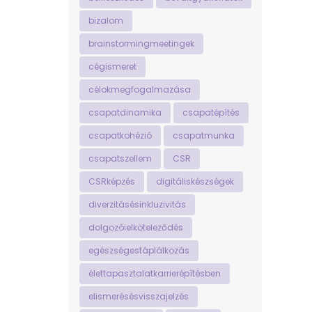
bizalom
brainstormingmeetingek
cégismeret
célokmegfogalmazása
csapatdinamika
csapatépítés
csapatkohézió
csapatmunka
csapatszellem
CSR
CSRképzés
digitáliskészségek
diverzitásésinkluzivitás
dolgozóielköteleződés
egészségestáplálkozás
élettapasztalatkarrierépítésben
elismerésésvisszajelzés