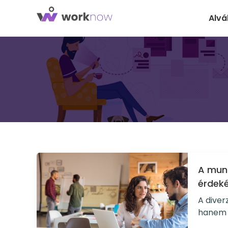
Alvá
A munk
érdek
A diver
hanem e