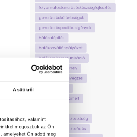
folyamatostanuláséskészségfejlesztés
generációskülönbségek
generációspecifikusigények
hálózatépítés
hatékonyálláspályázat
hatékonykommunikáció
hatékonymunkahely
hatékonymunkavégzés
helyestesttartás
A sütikről
hogyankezdjújkarriert
homeoffice
hosszútávúelkötelezettség
tosításához, valamint
einkkel megosztjuk az Ön
hosszútávúelköteleződés
l, amelyeket Ön adott meg