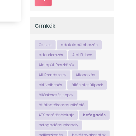
Címkék
Összes
adatalapútoborzás
adatelemzés
AIaHR-ben
AIalapúHReszközök
AIHRrendszerek
AItoborzás
aktívpihenés
állásinterjútippek
álláskeresésitippek
átláthatókommunikáció
ATSbarátönéletrajz
befogadás
befogadómunkahely
beilleszkedés
beváltgyakorlatok