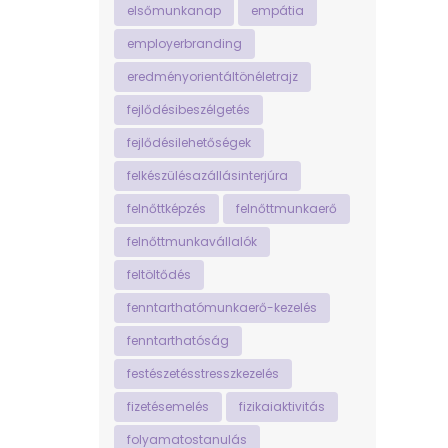
elsőmunkanap
empátia
employerbranding
eredményorientáltönéletrajz
fejlődésibeszélgetés
fejlődésilehetőségek
felkészülésazállásinterjúra
felnőttképzés
felnőttmunkaerő
felnőttmunkavállalók
feltöltődés
fenntarthatómunkaerő-kezelés
fenntarthatóság
festészetésstresszkezelés
fizetésemelés
fizikaiaktivitás
folyamatostanulás