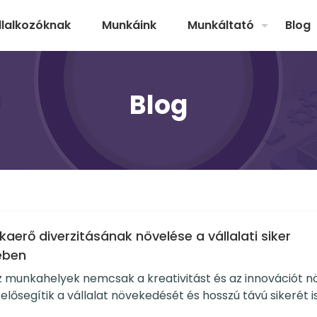
llalkozóknak
Munkáink
Munkáltató
Blog
Blog
aerő diverzitásának növelése a vállalati siker
ében
z munkahelyek nemcsak a kreativitást és az innovációt nö
lősegítik a vállalat növekedését és hosszú távú sikerét is