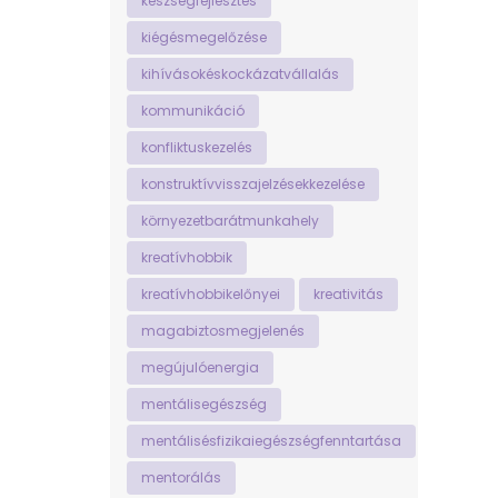
készségfejlesztés
kiégésmegelőzése
kihívásokéskockázatvállalás
kommunikáció
konfliktuskezelés
konstruktívvisszajelzésekkezelése
környezetbarátmunkahely
kreatívhobbik
kreatívhobbikelőnyei
kreativitás
magabiztosmegjelenés
megújulóenergia
mentálisegészség
mentálisésfizikaiegészségfenntartása
mentorálás