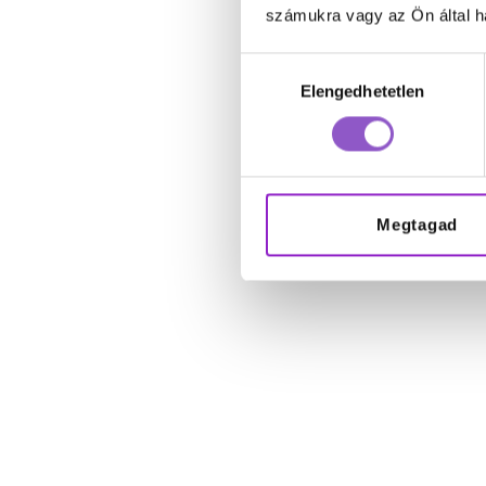
számukra vagy az Ön által ha
Hozzájárulás
Elengedhetetlen
kiválasztása
Megtagad