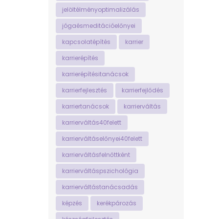
jelöltélményoptimalizálás
jógaésmeditációelőnyei
kapcsolatépítés
karrier
karrierépítés
karrierépítésitanácsok
karrierfejlesztés
karrierfejlődés
karriertanácsok
karrierváltás
karrierváltás40felett
karrierváltáselőnyei40felett
karrierváltásfelnőttként
karrierváltáspszichológia
karrierváltástanácsadás
képzés
kerékpározás