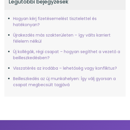
Legutóbbi bejegyzések
Hogyan kérj fizetésemelést tisztelettel és
hatékonyan?
Újrakezdés más szakterületen – így válts karriert
félelem nélkül
Új kollégák, régi csapat – hogyan segíthet a vezető a
beilleszkedésben?
Visszatérés az irodába – lehetőség vagy konfliktus?
Beilleszkedés az új munkahelyen: Így válj gyorsan a
csapat megbecsült tagjává