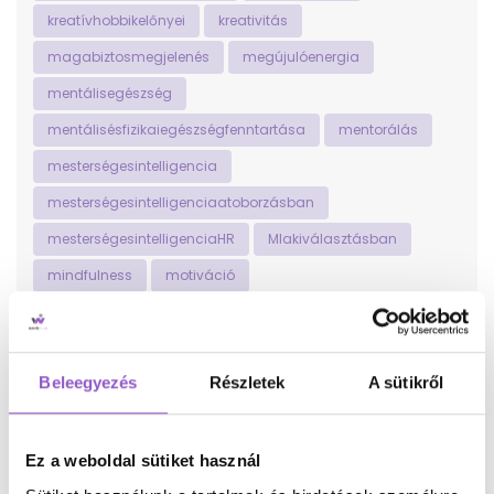
kreatívhobbikelőnyei
kreativitás
magabiztosmegjelenés
megújulóenergia
mentálisegészség
mentálisésfizikaiegészségfenntartása
mentorálás
mesterségesintelligencia
mesterségesintelligenciaatoborzásban
mesterségesintelligenciaHR
MIakiválasztásban
mindfulness
motiváció
munka-magánéletegyensúly
munka-magánéletegyensúlya
munkaerő
Beleegyezés
Részletek
A sütikről
munkaerő-közvetítés
munkaerődiverzitás
munkaerőközvetítés
munkaerőpiac
munkaerőpiacilehetőségek
Ez a weboldal sütiket használ
munkaerőpiaciversenyképesség