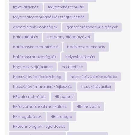
fizikaiaktivitás
folyamatostanulás
folyamatostanuláséskészségfejlesztés
generációskülönbségek
generációspecifikusigények
hálózatépítés
hatékonyálláspályázat
hatékonykommunikáció
hatékonymunkahely
hatékonymunkavégzés
helyestesttartás
hogyankezdjújkarriert
homeoffice
hosszútávúelkötelezettség
hosszútávúelköteleződés
hosszútávúmunkaerő-fejlesztés
hosszútávúsiker
HRautomatizálás
HRcsapat
HRfolyamatokoptimalizálása
HRinnováció
HRmegoldások
HRstratégia
HRtechnológiaimegoldások