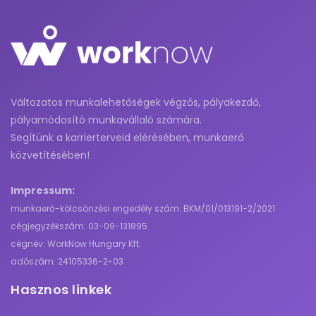
Változatos munkalehetőségek végzős, pályakezdő,
pályamódosító munkavállaló számára.
Segítünk a karrierterveid elérésében, munkaerő
közvetítésében!
Impressum:
munkaerő-kölcsönzési engedély szám: BKM/01/013191-2/2021
cégjegyzékszám: 03-09-131895
cégnév: WorkNow Hungary Kft.
adószám: 24105336-2-03
Hasznos linkek