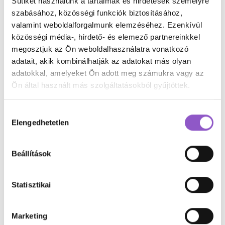
Sütiket használunk a tartalmak és hirdetések személyre
szabásához, közösségi funkciók biztosításához,
munkaerőpiaciversenyképesség40felett
valamint weboldalforgalmunk elemzéséhez. Ezenkívül
munkahely váltás
munkahelyidiverzitás
közösségi média-, hirdető- és elemező partnereinkkel
megosztjuk az Ön weboldalhasználatra vonatkozó
munkahelyiegészségmegőrzés
munkahelyijólét
adatait, akik kombinálhatják az adatokat más olyan
munkahelyijóllét
munkahelyikészségek
adatokkal, amelyeket Ön adott meg számukra vagy az
munkahelyikommunikáció
munkahelyikultúra
Ön által használt más szolgáltatásokból gyűjtöttek.
munkahelyirugalmasság
munkahelyistressz
Hozzájárulás
munkahelyiszünetek
munkakörikompetenciák
Elengedhetetlen
kiválasztása
munkakörnyezetkialakítása
munkaterheklevezetése
munkavállalóielégedettség
Beállítások
munkavállalóielkötelezettség
munkavállalóielköteleződés
munkavállalóiélmény
Statisztikai
munkavállalóiképzés
munkavállalóilojalitás
munkavállalóimotiváció
munkavállalóiötletek
Marketing