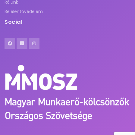
Rólunk
Bejelentővédelem
Social