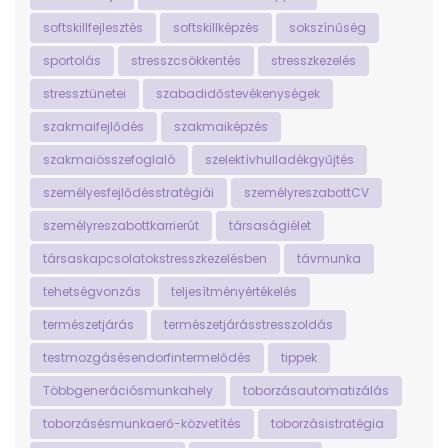
softskillfejlesztés
softskillképzés
sokszínűség
sportolás
stresszcsökkentés
stresszkezelés
stressztünetei
szabadidőstevékenységek
szakmaifejlődés
szakmaiképzés
szakmaiösszefoglaló
szelektívhulladékgyűjtés
személyesfejlődésstratégiái
személyreszabottCV
személyreszabottkarrierút
társaságiélet
társaskapcsolatokstresszkezelésben
távmunka
tehetségvonzás
teljesítményértékelés
természetjárás
természetjárásstresszoldás
testmozgásésendorfintermelődés
tippek
Többgenerációsmunkahely
toborzásautomatizálás
toborzásésmunkaerő-közvetítés
toborzásistratégia