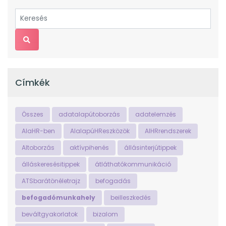
Címkék
Összes
adatalapútoborzás
adatelemzés
AIaHR-ben
AIalapúHReszközök
AIHRrendszerek
AItoborzás
aktívpihenés
állásinterjútippek
álláskeresésitippek
átláthatókommunikáció
ATSbarátönéletrajz
befogadás
befogadómunkahely
beilleszkedés
beváltgyakorlatok
bizalom