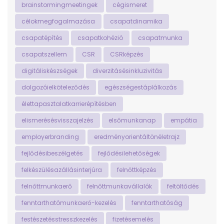
brainstormingmeetingek
cégismeret
célokmegfogalmazása
csapatdinamika
csapatépítés
csapatkohézió
csapatmunka
csapatszellem
CSR
CSRképzés
digitáliskészségek
diverzitásésinkluzivitás
dolgozóielköteleződés
egészségestáplálkozás
élettapasztalatkarrierépítésben
elismerésésvisszajelzés
elsőmunkanap
empátia
employerbranding
eredményorientáltönéletrajz
fejlődésibeszélgetés
fejlődésilehetőségek
felkészülésazállásinterjúra
felnőttképzés
felnőttmunkaerő
felnőttmunkavállalók
feltöltődés
fenntarthatómunkaerő-kezelés
fenntarthatóság
festészetésstresszkezelés
fizetésemelés