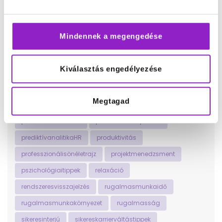
munkavállalóivisszajelzés
networking
nyíltkommunikáció
olvasásmintstresszoldó
Mindennek a megengedése
önfejlesztés
önismeretfejlesztése
onlinejelenlét
onlineképzések
onlinetanfolyamok
Kiválasztás engedélyezése
önmegvalósításútjai
önvizsgálatésreflexió
otthonimunkavégzés
pihenésésregenerálódás
Megtagad
pihentetőszabadidőstevékenységek
pomodoromódszer
pozitívelsőbenyomás
prediktívanalitikaHR
produktivitás
professzionálisönéletrajz
projektmenedzsment
pszichológiaitippek
relaxáció
rendszeresvisszajelzés
rugalmasmunkaidő
rugalmasmunkakörnyezet
rugalmasság
sikeresinterjú
sikereskarrierváltástippek