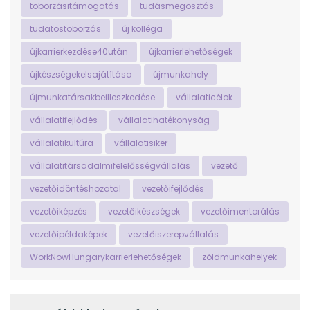
toborzásitámogatás
tudásmegosztás
tudatostoborzás
új kolléga
újkarrierkezdése40után
újkarrierlehetőségek
újkészségekelsajátítása
újmunkahely
újmunkatársakbeilleszkedése
vállalaticélok
vállalatifejlődés
vállalatihatékonyság
vállalatikultúra
vállalatisiker
vállalatitársadalmifelelősségvállalás
vezető
vezetőidöntéshozatal
vezetőifejlődés
vezetőiképzés
vezetőikészségek
vezetőimentorálás
vezetőipéldaképek
vezetőiszerepvállalás
WorkNowHungarykarrierlehetőségek
zöldmunkahelyek