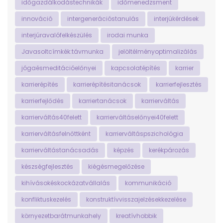
időgazdálkodástechnikák
időmenedzsment
innováció
intergenerációstanulás
interjúkérdések
interjúravalófelkészülés
irodai munka
Javasoltcímkék:távmunka
jelöltélményoptimalizálás
jógaésmeditációelőnyei
kapcsolatépítés
karrier
karrierépítés
karrierépítésitanácsok
karrierfejlesztés
karrierfejlődés
karriertanácsok
karrierváltás
karrierváltás40felett
karrierváltáselőnyei40felett
karrierváltásfelnőttként
karrierváltáspszichológia
karrierváltástanácsadás
képzés
kerékpározás
készségfejlesztés
kiégésmegelőzése
kihívásokéskockázatvállalás
kommunikáció
konfliktuskezelés
konstruktívvisszajelzésekkezelése
környezetbarátmunkahely
kreatívhobbik