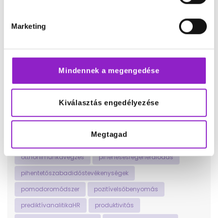
munkavállalóielkötelezettség
Marketing
munkavállalóielköteleződés
munkavállalóiélmény
munkavállalóiképzés
munkavállalóilojalitás
munkavállalóimotiváció
munkavállalóiötletek
Mindennek a megengedése
munkavállalóivisszajelzés
networking
nyíltkommunikáció
olvasásmintstresszoldó
Kiválasztás engedélyezése
önfejlesztés
önismeretfejlesztése
onlinejelenlét
onlineképzések
onlinetanfolyamok
Megtagad
önmegvalósításútjai
önvizsgálatésreflexió
otthonimunkavégzés
pihenésésregenerálódás
pihentetőszabadidőstevékenységek
pomodoromódszer
pozitívelsőbenyomás
prediktívanalitikaHR
produktivitás