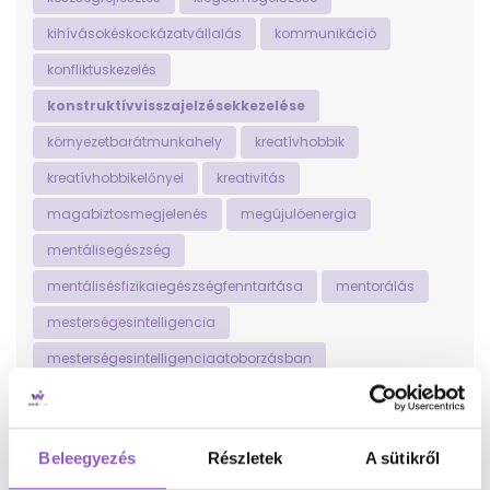
kihívásokéskockázatvállalás
kommunikáció
konfliktuskezelés
konstruktívvisszajelzésekkezelése
környezetbarátmunkahely
kreatívhobbik
kreatívhobbikelőnyei
kreativitás
magabiztosmegjelenés
megújulóenergia
mentálisegészség
mentálisésfizikaiegészségfenntartása
mentorálás
mesterségesintelligencia
mesterségesintelligenciaatoborzásban
mesterségesintelligenciaHR
MIakiválasztásban
mindfulness
motiváció
Beleegyezés
Részletek
A sütikről
munka-magánéletegyensúly