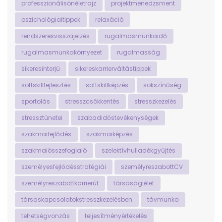
professzionálisönéletrajz
projektmenedzsment
pszichológiaitippek
relaxáció
rendszeresvisszajelzés
rugalmasmunkaidő
rugalmasmunkakörnyezet
rugalmasság
sikeresinterjú
sikereskarrierváltástippek
softskillfejlesztés
softskillképzés
sokszínűség
sportolás
stresszcsökkentés
stresszkezelés
stressztünetei
szabadidőstevékenységek
szakmaifejlődés
szakmaiképzés
szakmaiösszefoglaló
szelektívhulladékgyűjtés
személyesfejlődésstratégiái
személyreszabottCV
személyreszabottkarrierút
társaságiélet
társaskapcsolatokstresszkezelésben
távmunka
tehetségvonzás
teljesítményértékelés