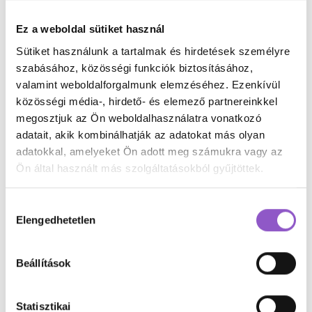
munka-magánéletegyensúlya
munkaerő
Ez a weboldal sütiket használ
munkaerő-közvetítés
munkaerődiverzitás
Sütiket használunk a tartalmak és hirdetések személyre
munkaerőközvetítés
munkaerőpiac
szabásához, közösségi funkciók biztosításához,
munkaerőpiacilehetőségek
valamint weboldalforgalmunk elemzéséhez. Ezenkívül
munkaerőpiaciversenyképesség
közösségi média-, hirdető- és elemező partnereinkkel
megosztjuk az Ön weboldalhasználatra vonatkozó
munkaerőpiaciversenyképesség40felett
adatait, akik kombinálhatják az adatokat más olyan
munkahely váltás
munkahelyidiverzitás
adatokkal, amelyeket Ön adott meg számukra vagy az
Ön által használt más szolgáltatásokból gyűjtöttek.
munkahelyiegészségmegőrzés
munkahelyijólét
munkahelyijóllét
munkahelyikészségek
Hozzájárulás
munkahelyikommunikáció
munkahelyikultúra
Elengedhetetlen
kiválasztása
munkahelyirugalmasság
munkahelyistressz
munkahelyiszünetek
munkakörikompetenciák
Beállítások
munkakörnyezetkialakítása
munkaterheklevezetése
Statisztikai
munkavállalóielégedettség