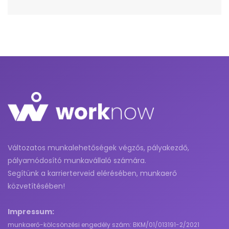
Változatos munkalehetőségek végzős, pályakezdő,
pályamódosító munkavállaló számára.
Segítünk a karrierterveid elérésében, munkaerő
közvetítésében!
Impressum:
munkaerő-kölcsönzési engedély szám: BKM/01/013191-2/2021