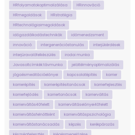
HRfolyamatokoptimalizálása
HRinnováció
HRmegoldások
HRstratégia
HRtechnológiaimegoldások
időgazdálkodástechnikák
időmenedzsment
innováció
intergenerációstanulás
interjúkérdések
interjúravalófelkészülés
irodai munka
Javasoltcímkék:távmunka
jelöltélményoptimalizálás
jógaésmeditációelőnyei
kapcsolatépítés
karrier
karrierépítés
karrierépítésitanácsok
karrierfejlesztés
karrierfejlődés
karriertanácsok
karrierváltás
karrierváltás40felett
karrierváltáselőnyei40felett
karrierváltásfelnőttként
karrierváltáspszichológia
karrierváltástanácsadás
képzés
kerékpározás
készségfejlesztés
kiégésmegelőzése