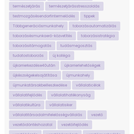
természetjárás
természetjárásstresszoldás
testmozgásésendorfintermelődés
tippek
Többgenerációsmunkahely
toborzásautomatizálás
toborzásésmunkaerő-közvetítés
toborzásistratégia
toborzásitámogatás
tudásmegosztás
tudatostoborzás
új kolléga
újkarrierkezdése40után
újkarrierlehetőségek
újkészségekelsajátítása
újmunkahely
újmunkatársakbeilleszkedése
vállalaticélok
vállalatifejlődés
vállalatihatékonyság
vállalatikultúra
vállalatisiker
vállalatitársadalmifelelősségvállalás
vezető
vezetőidöntéshozatal
vezetőifejlődés