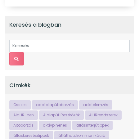
Keresés a blogban
Címkék
Összes
adatalapútoborzás
adatelemzés
AIaHR-ben
AIalapúHReszközök
AIHRrendszerek
AItoborzás
aktívpihenés
állásinterjútippek
álláskeresésitippek
átláthatókommunikáció