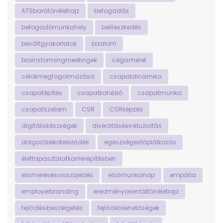
ATSbarátönéletrajz
befogadás
befogadómunkahely
beilleszkedés
beváltgyakorlatok
bizalom
brainstormingmeetingek
cégismeret
célokmegfogalmazása
csapatdinamika
csapatépítés
csapatkohézió
csapatmunka
csapatszellem
CSR
CSRképzés
digitáliskészségek
diverzitásésinkluzivitás
dolgozóielköteleződés
egészségestáplálkozás
élettapasztalatkarrierépítésben
elismerésésvisszajelzés
elsőmunkanap
empátia
employerbranding
eredményorientáltönéletrajz
fejlődésibeszélgetés
fejlődésilehetőségek