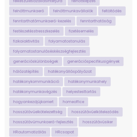
felkészülésazállásinterjúra
felnőttképzés
felnőttmunkaerő
felnőttmunkavállalók
feltöltődés
fenntarthatómunkaerő-kezelés
fenntarthatóság
festészetésstresszkezelés
fizetésemelés
fizikaiaktivitás
folyamatostanulás
folyamatostanuláséskészségfejlesztés
generációskülönbségek
generációspecifikusigények
hálózatépítés
hatékonyálláspályázat
hatékonykommunikáció
hatékonymunkahely
hatékonymunkavégzés
helyestesttartás
hogyankezdjújkarriert
homeoffice
hosszútávúelkötelezettség
hosszútávúelköteleződés
hosszútávúmunkaerő-fejlesztés
hosszútávúsiker
HRautomatizálás
HRcsapat