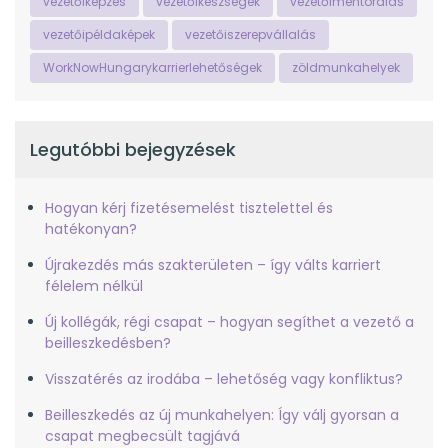
vezetőiképzés
vezetőikészségek
vezetőimentorálás
vezetőipéldaképek
vezetőiszerepvállalás
WorkNowHungarykarrierlehetőségek
zöldmunkahelyek
Legutóbbi bejegyzések
Hogyan kérj fizetésemelést tisztelettel és
hatékonyan?
Újrakezdés más szakterületen – így válts karriert
félelem nélkül
Új kollégák, régi csapat – hogyan segíthet a vezető a
beilleszkedésben?
Visszatérés az irodába – lehetőség vagy konfliktus?
Beilleszkedés az új munkahelyen: Így válj gyorsan a
csapat megbecsült tagjává