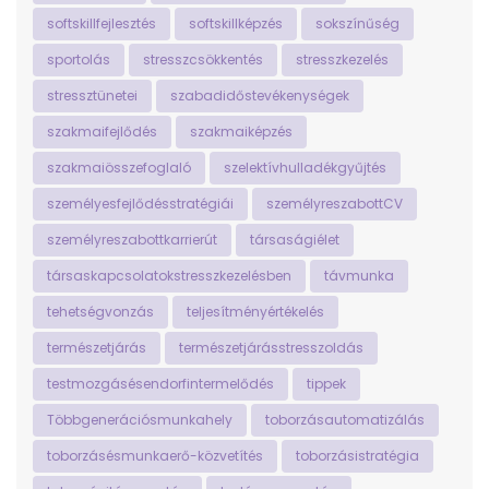
softskillfejlesztés
softskillképzés
sokszínűség
sportolás
stresszcsökkentés
stresszkezelés
stressztünetei
szabadidőstevékenységek
szakmaifejlődés
szakmaiképzés
szakmaiösszefoglaló
szelektívhulladékgyűjtés
személyesfejlődésstratégiái
személyreszabottCV
személyreszabottkarrierút
társaságiélet
társaskapcsolatokstresszkezelésben
távmunka
tehetségvonzás
teljesítményértékelés
természetjárás
természetjárásstresszoldás
testmozgásésendorfintermelődés
tippek
Többgenerációsmunkahely
toborzásautomatizálás
toborzásésmunkaerő-közvetítés
toborzásistratégia