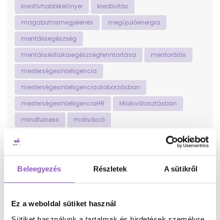
kreatívhobbikelőnyei
kreativitás
magabiztosmegjelenés
megújulóenergia
mentálisegészség
mentálisésfizikaiegészségfenntartása
mentorálás
mesterségesintelligencia
mesterségesintelligenciaatoborzásban
mesterségesintelligenciaHR
MIakiválasztásban
mindfulness
motiváció
munka-magánéletegyensúly
munka-magánéletegyensúlya
munkaerő
munkaerő-közvetítés
munkaerődiverzitás
Beleegyezés
Részletek
A sütikről
munkaerőközvetítés
munkaerőpiac
munkaerőpiacilehetőségek
Ez a weboldal sütiket használ
munkaerőpiaciversenyképesség
Sütiket használunk a tartalmak és hirdetések személyre