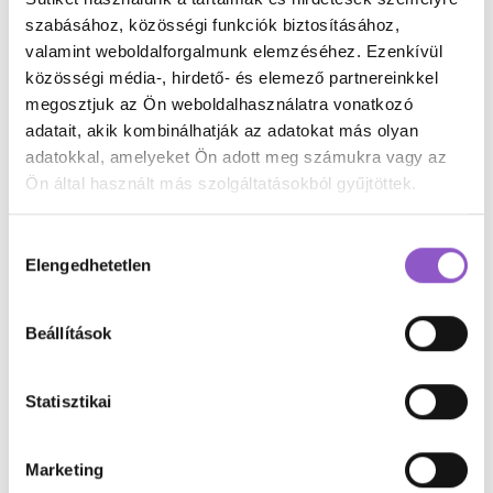
szabásához, közösségi funkciók biztosításához,
munkaerőpiaciversenyképesség40felett
valamint weboldalforgalmunk elemzéséhez. Ezenkívül
munkahely váltás
munkahelyidiverzitás
közösségi média-, hirdető- és elemező partnereinkkel
munkahelyiegészségmegőrzés
munkahelyijólét
megosztjuk az Ön weboldalhasználatra vonatkozó
adatait, akik kombinálhatják az adatokat más olyan
munkahelyijóllét
munkahelyikészségek
adatokkal, amelyeket Ön adott meg számukra vagy az
munkahelyikommunikáció
munkahelyikultúra
Ön által használt más szolgáltatásokból gyűjtöttek.
munkahelyirugalmasság
munkahelyistressz
Hozzájárulás
munkahelyiszünetek
munkakörikompetenciák
Elengedhetetlen
kiválasztása
munkakörnyezetkialakítása
munkaterheklevezetése
munkavállalóielégedettség
Beállítások
munkavállalóielkötelezettség
munkavállalóielköteleződés
munkavállalóiélmény
Statisztikai
munkavállalóiképzés
munkavállalóilojalitás
munkavállalóimotiváció
munkavállalóiötletek
Marketing