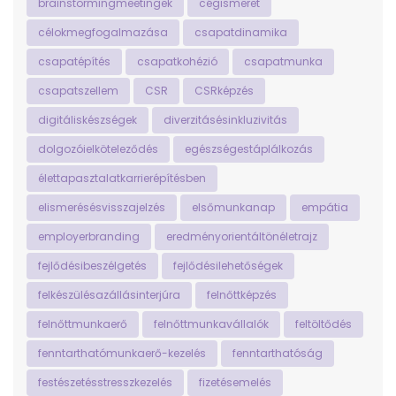
brainstormingmeetingek
cégismeret
célokmegfogalmazása
csapatdinamika
csapatépítés
csapatkohézió
csapatmunka
csapatszellem
CSR
CSRképzés
digitáliskészségek
diverzitásésinkluzivitás
dolgozóielköteleződés
egészségestáplálkozás
élettapasztalatkarrierépítésben
elismerésésvisszajelzés
elsőmunkanap
empátia
employerbranding
eredményorientáltönéletrajz
fejlődésibeszélgetés
fejlődésilehetőségek
felkészülésazállásinterjúra
felnőttképzés
felnőttmunkaerő
felnőttmunkavállalók
feltöltődés
fenntarthatómunkaerő-kezelés
fenntarthatóság
festészetésstresszkezelés
fizetésemelés