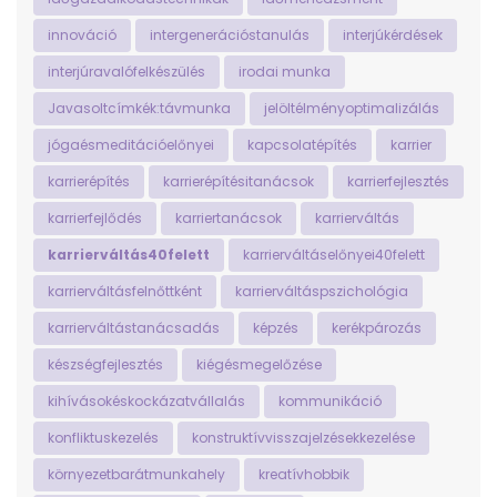
innováció
intergenerációstanulás
interjúkérdések
interjúravalófelkészülés
irodai munka
Javasoltcímkék:távmunka
jelöltélményoptimalizálás
jógaésmeditációelőnyei
kapcsolatépítés
karrier
karrierépítés
karrierépítésitanácsok
karrierfejlesztés
karrierfejlődés
karriertanácsok
karrierváltás
karrierváltás40felett
karrierváltáselőnyei40felett
karrierváltásfelnőttként
karrierváltáspszichológia
karrierváltástanácsadás
képzés
kerékpározás
készségfejlesztés
kiégésmegelőzése
kihívásokéskockázatvállalás
kommunikáció
konfliktuskezelés
konstruktívvisszajelzésekkezelése
környezetbarátmunkahely
kreatívhobbik