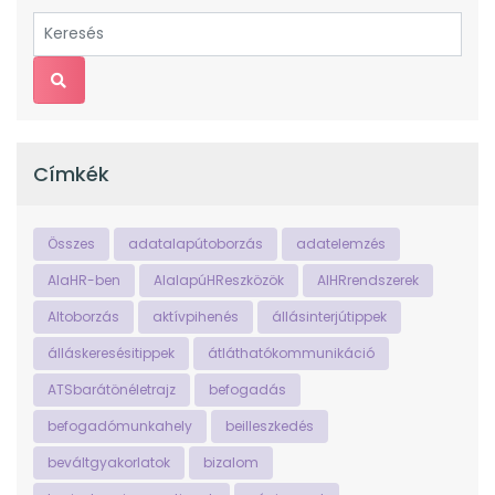
Címkék
Összes
adatalapútoborzás
adatelemzés
AIaHR-ben
AIalapúHReszközök
AIHRrendszerek
AItoborzás
aktívpihenés
állásinterjútippek
álláskeresésitippek
átláthatókommunikáció
ATSbarátönéletrajz
befogadás
befogadómunkahely
beilleszkedés
beváltgyakorlatok
bizalom