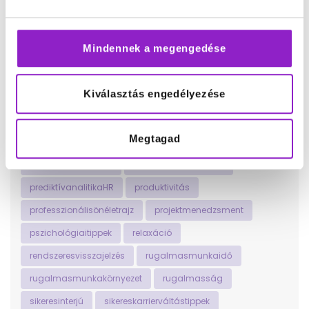
munkavállalóivisszajelzés
networking
nyíltkommunikáció
olvasásmintstresszoldó
Mindennek a megengedése
önfejlesztés
önismeretfejlesztése
onlinejelenlét
onlineképzések
onlinetanfolyamok
Kiválasztás engedélyezése
önmegvalósításútjai
önvizsgálatésreflexió
otthonimunkavégzés
pihenésésregenerálódás
Megtagad
pihentetőszabadidőstevékenységek
pomodoromódszer
pozitívelsőbenyomás
prediktívanalitikaHR
produktivitás
professzionálisönéletrajz
projektmenedzsment
pszichológiaitippek
relaxáció
rendszeresvisszajelzés
rugalmasmunkaidő
rugalmasmunkakörnyezet
rugalmasság
sikeresinterjú
sikereskarrierváltástippek