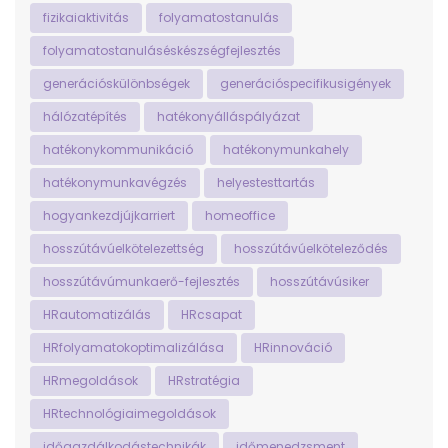
fizikaiaktivitás
folyamatostanulás
folyamatostanuláséskészségfejlesztés
generációskülönbségek
generációspecifikusigények
hálózatépítés
hatékonyálláspályázat
hatékonykommunikáció
hatékonymunkahely
hatékonymunkavégzés
helyestesttartás
hogyankezdjújkarriert
homeoffice
hosszútávúelkötelezettség
hosszútávúelköteleződés
hosszútávúmunkaerő-fejlesztés
hosszútávúsiker
HRautomatizálás
HRcsapat
HRfolyamatokoptimalizálása
HRinnováció
HRmegoldások
HRstratégia
HRtechnológiaimegoldások
időgazdálkodástechnikák
időmenedzsment