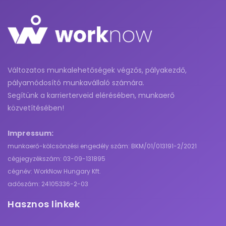
Változatos munkalehetőségek végzős, pályakezdő,
pályamódosító munkavállaló számára.
Segítünk a karrierterveid elérésében, munkaerő
közvetítésében!
Impressum:
munkaerő-kölcsönzési engedély szám: BKM/01/013191-2/2021
cégjegyzékszám: 03-09-131895
cégnév: WorkNow Hungary Kft.
adószám: 24105336-2-03
Hasznos linkek