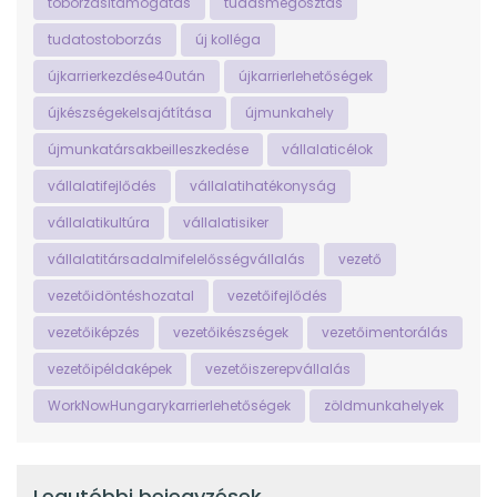
toborzásitámogatás
tudásmegosztás
tudatostoborzás
új kolléga
újkarrierkezdése40után
újkarrierlehetőségek
újkészségekelsajátítása
újmunkahely
újmunkatársakbeilleszkedése
vállalaticélok
vállalatifejlődés
vállalatihatékonyság
vállalatikultúra
vállalatisiker
vállalatitársadalmifelelősségvállalás
vezető
vezetőidöntéshozatal
vezetőifejlődés
vezetőiképzés
vezetőikészségek
vezetőimentorálás
vezetőipéldaképek
vezetőiszerepvállalás
WorkNowHungarykarrierlehetőségek
zöldmunkahelyek
Legutóbbi bejegyzések