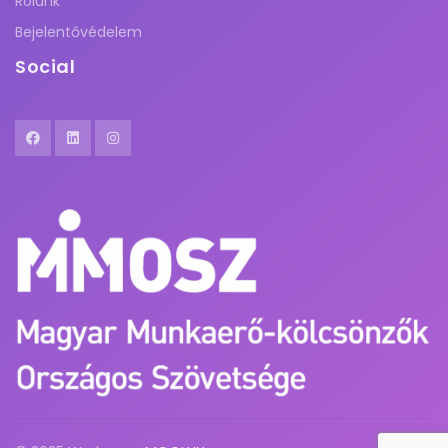
Rólunk
Bejelentővédelem
Social