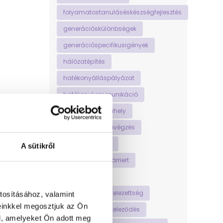
folyamatostanuláséskészségfejlesztés
generációskülönbségek
generációspecifikusigények
hálózatépítés
hatékonyálláspályázat
hatékonykommunikáció
hatékonymunkahely
hatékonymunkavégzés
helyestesttartás
A sütikről
hogyankezdjújkarriert
homeoffice
hosszútávúelkötelezettség
tosításához, valamint
einkkel megosztjuk az Ön
hosszútávúelköteleződés
l, amelyeket Ön adott meg