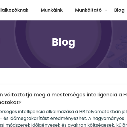
llalkozóknak
Munkáink
Munkáltató
Blog
Blog
 változtatja meg a mesterséges intelligencia a 
matokat?
rséges intelligencia alkalmazása a HR folyamatokban je
g- és időmegtakarítást eredményezhet. A hagyományos
si módszerek időigényesek és gyakran költségesek, kül