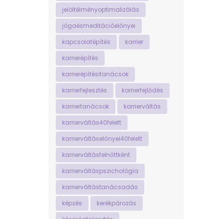
jelöltélményoptimalizálás
jógaésmeditációelőnyei
kapcsolatépítés
karrier
karrierépítés
karrierépítésitanácsok
karrierfejlesztés
karrierfejlődés
karriertanácsok
karrierváltás
karrierváltás40felett
karrierváltáselőnyei40felett
karrierváltásfelnőttként
karrierváltáspszichológia
karrierváltástanácsadás
képzés
kerékpározás