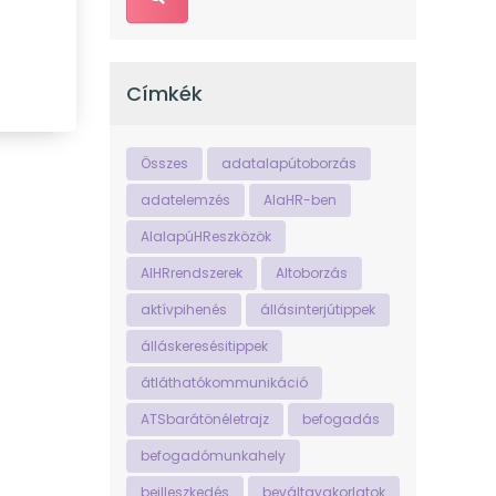
Címkék
Összes
adatalapútoborzás
adatelemzés
AIaHR-ben
AIalapúHReszközök
AIHRrendszerek
AItoborzás
aktívpihenés
állásinterjútippek
álláskeresésitippek
átláthatókommunikáció
ATSbarátönéletrajz
befogadás
befogadómunkahely
beilleszkedés
beváltgyakorlatok