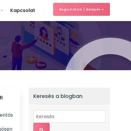
Kapcsolat
Regisztráció / Belépés
Keresés a blogban
HR
lentős
önösen