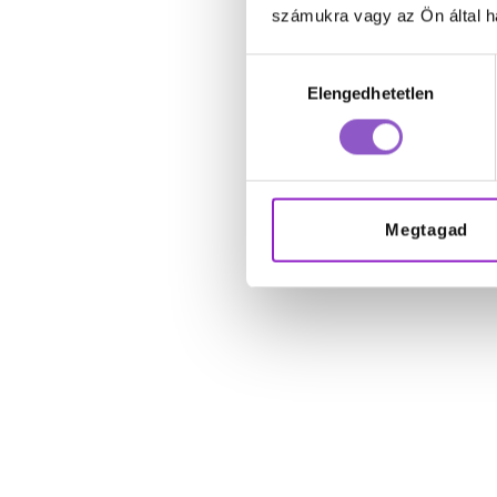
számukra vagy az Ön által ha
Hozzájárulás
Elengedhetetlen
kiválasztása
Megtagad