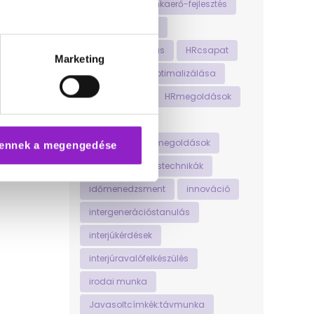
hosszútávúmunkaerő-fejlesztés
hosszútávúsiker
HRautomatizálás
HRcsapat
Marketing
HRfolyamatokoptimalizálása
HRinnováció
HRmegoldások
HRstratégia
HRtechnológiaimegoldások
ennek a megengedése
időgazdálkodástechnikák
időmenedzsment
innováció
intergenerációstanulás
interjúkérdések
interjúravalófelkészülés
irodai munka
Javasoltcímkék:távmunka