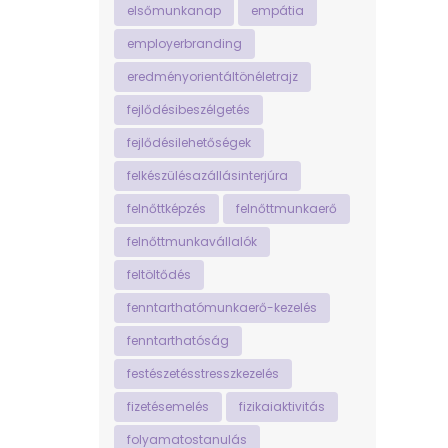
elsőmunkanap
empátia
employerbranding
eredményorientáltönéletrajz
fejlődésibeszélgetés
fejlődésilehetőségek
felkészülésazállásinterjúra
felnőttképzés
felnőttmunkaerő
felnőttmunkavállalók
feltöltődés
fenntarthatómunkaerő-kezelés
fenntarthatóság
festészetésstresszkezelés
fizetésemelés
fizikaiaktivitás
folyamatostanulás