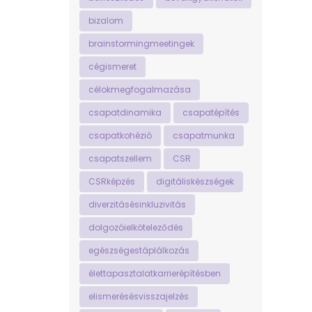
bizalom
brainstormingmeetingek
cégismeret
célokmegfogalmazása
csapatdinamika
csapatépítés
csapatkohézió
csapatmunka
csapatszellem
CSR
CSRképzés
digitáliskészségek
diverzitásésinkluzivitás
dolgozóielköteleződés
egészségestáplálkozás
élettapasztalatkarrierépítésben
elismerésésvisszajelzés