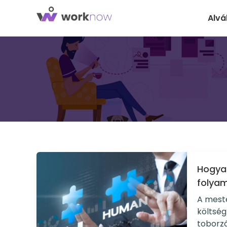
Alvá
Hogyan
folya
A meste
költsé
toborzá