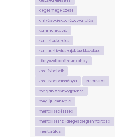
készségfejlesztés
kiégésmegelőzése
kihívásokéskockázatvállalás
kommunikáció
konfliktuskezelés
konstruktívvisszajelzésekkezelése
környezetbarátmunkahely
kreatívhobbik
kreatívhobbikelőnyei
kreativitás
magabiztosmegjelenés
megújulóenergia
mentálisegészség
mentálisésfizikaiegészségfenntartása
mentorálás