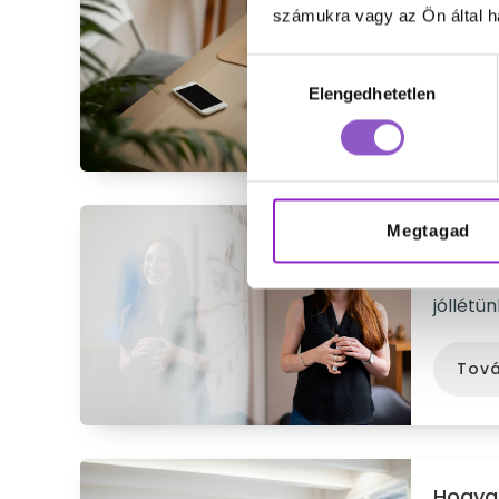
A távm
számukra vagy az Ön által ha
mindig 
hatéko
Hozzájárulás
Elengedhetetlen
kiválasztása
Tov
Megtagad
Munka
A munka
jóllétü
Tov
Hogyan