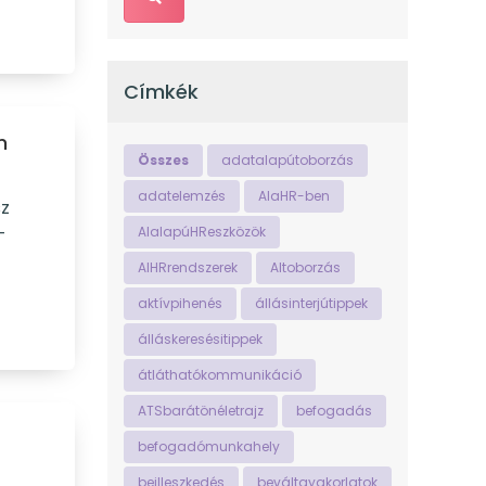
Címkék
m
Összes
adatalapútoborzás
adatelemzés
AIaHR-ben
sz
–
AIalapúHReszközök
AIHRrendszerek
AItoborzás
aktívpihenés
állásinterjútippek
álláskeresésitippek
átláthatókommunikáció
ATSbarátönéletrajz
befogadás
befogadómunkahely
beilleszkedés
beváltgyakorlatok