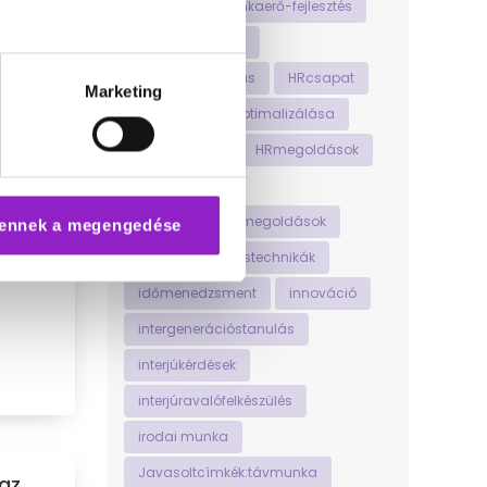
még
hosszútávúmunkaerő-fejlesztés
hosszútávúsiker
HRautomatizálás
HRcsapat
Marketing
HRfolyamatokoptimalizálása
HRinnováció
HRmegoldások
HRstratégia
HRtechnológiaimegoldások
ennek a megengedése
időgazdálkodástechnikák
ális
időmenedzsment
innováció
intergenerációstanulás
interjúkérdések
interjúravalófelkészülés
irodai munka
Javasoltcímkék:távmunka
az