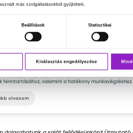
unka népszerűsége folyamatosan növekszik, ám sokan 
sznált más szolgáltatásokból gyűjtöttek.
nehezen találják meg azt a módszert, amellyel igazán
nyak lehetnek otthoni munkavégzés során.
Beállítások
Statisztikai
ább olvasom
Kiválasztás engedélyezése
Mind
helyi egészségmegőrzés
helyi egészségmegőrzés nagyon fontos a fizikai és ment
nk fenntartásához, valamint a hatékony munkavégzéshez.
ább olvasom
 dolgozhatunk a saját fejlődésünkön? Útmutató 