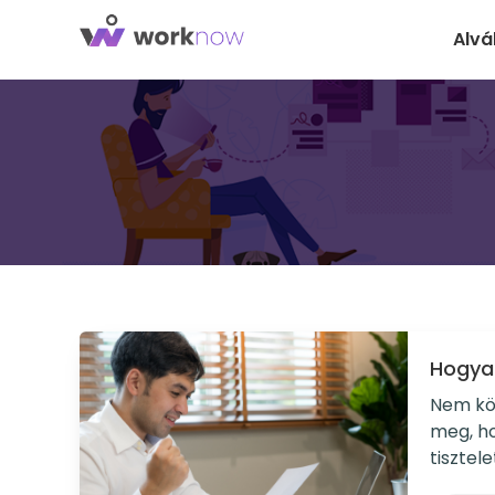
Alvá
Hogyan
Nem kö
meg, ho
tisztel