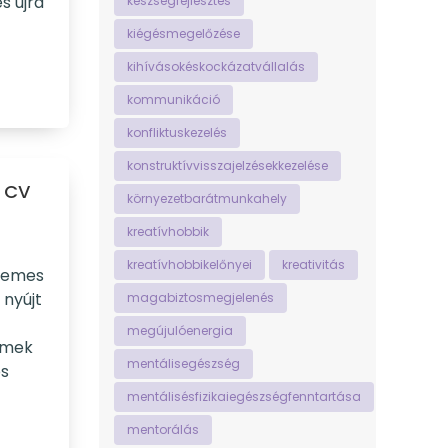
s újra
készségfejlesztés
kiégésmegelőzése
kihívásokéskockázatvállalás
kommunikáció
konfliktuskezelés
konstruktívvisszajelzésekkezelése
s CV
környezetbarátmunkahely
kreatívhobbik
kreatívhobbikelőnyei
kreativitás
rdemes
 nyújt
magabiztosmegjelenés
megújulóenergia
lemek
mentálisegészség
ös
mentálisésfizikaiegészségfenntartása
mentorálás