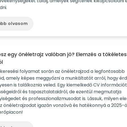
evékenységeket találj, amelyek segítenek kikapcsolódni é
dni.
ább olvasom
lesz egy önéletrajz valóban jó? Elemzés a tökélete
ól
skeresési folyamat során az önéletrajzod a legfontosabb
öd, amely képes meggyőzni a munkáltatót arról, hogy é
esen is találkoznia veled. Egy kiemelkedő CV információt
ségeidről és tapasztalataidról, de ezentúl megmutatja
iségedet és professzionalizmusodat is. Lássuk, milyen e
az önéletrajzodat igazán vonzóvá és hatékonnyá a 2025-
rőpiacon!