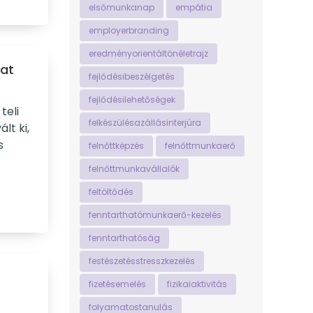
elsőmunkanap
empátia
employerbranding
eredményorientáltönéletrajz
pat
fejlődésibeszélgetés
fejlődésilehetőségek
teli
felkészülésazállásinterjúra
lt ki,
s
felnőttképzés
felnőttmunkaerő
felnőttmunkavállalók
feltöltődés
fenntarthatómunkaerő-kezelés
fenntarthatóság
festészetésstresszkezelés
fizetésemelés
fizikaiaktivitás
folyamatostanulás