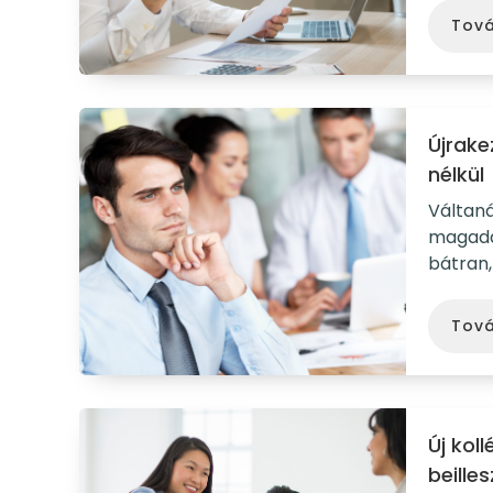
Tov
Újrake
nélkül
Váltaná
magadda
bátran,
Tov
Új kol
beille