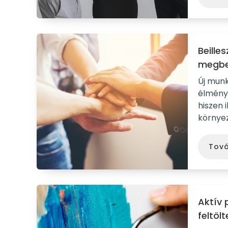
Beille
megbe
Új munk
élmény.
hiszen 
környez
Tov
Aktív 
feltöl