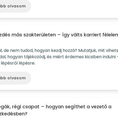
ább olvasom
zdés más szakterületen – így válts karriert félele
l, de nem tudod, hogyan kezdj hozzá? Mutatjuk, mit vihet
l, hogyan tájékozódj, és miért érdemes kicsiben indulni 
 lépésről lépésre.
ább olvasom
légák, régi csapat – hogyan segíthet a vezető a
szkedésben?