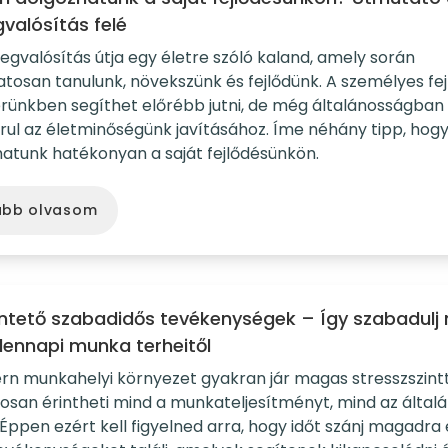
valósítás felé
gvalósítás útja egy életre szóló kaland, amely során
tosan tanulunk, növekszünk és fejlődünk. A személyes fe
erünkben segíthet előrébb jutni, de még általánosságban 
rul az életminőségünk javításához. Íme néhány tipp, hog
atunk hatékonyan a saját fejlődésünkön.
ább olvasom
ntető szabadidős tevékenységek – Így szabadulj
ennapi munka terheitől
n munkahelyi környezet gyakran jár magas stresszszintt
osan érintheti mind a munkateljesítményt, mind az által
. Éppen ezért kell figyelned arra, hogy időt szánj magadra