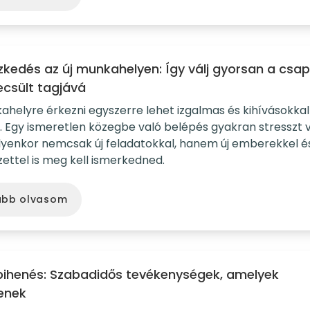
szkedés az új munkahelyen: Így válj gyorsan a csa
csült tagjává
ahelyre érkezni egyszerre lehet izgalmas és kihívásokkal 
 Egy ismeretlen közegbe való belépés gyakran stresszt vá
ilyenkor nemcsak új feladatokkal, hanem új emberekkel é
ettel is meg kell ismerkedned.
ább olvasom
pihenés: Szabadidős tevékenységek, amelyek
tenek