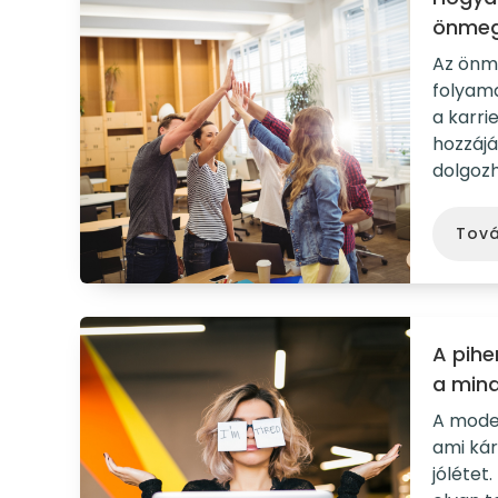
önmeg
Az önme
folyama
a karri
hozzájá
dolgozh
Tov
A pihe
a mind
A moder
ami kár
jólétet