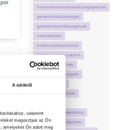
gazi
folyamatostanuláséskészségfejlesztés
generációskülönbségek
generációspecifikusigények
hálózatépítés
hatékonyálláspályázat
hatékonykommunikáció
gést?
hatékonymunkahely
hatékonymunkavégzés
helyestesttartás
A sütikről
hogyankezdjújkarriert
homeoffice
hosszútávúelkötelezettség
tosításához, valamint
einkkel megosztjuk az Ön
hosszútávúelköteleződés
l, amelyeket Ön adott meg