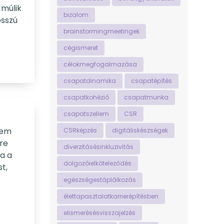
 múlik
bizalom
osszú
brainstormingmeetingek
cégismeret
célokmegfogalmazása
csapatdinamika
csapatépítés
csapatkohézió
csapatmunka
csapatszellem
CSR
nem
CSRképzés
digitáliskészségek
yre
diverzitásésinkluzivitás
ja a
dolgozóielköteleződés
t,
egészségestáplálkozás
élettapasztalatkarrierépítésben
elismerésésvisszajelzés