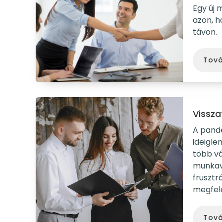
Egy új 
azon, h
távon.
Tov
Vissza
A pand
ideigle
több vá
munkavá
frusztr
megfele
Tov