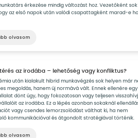
munkatárs érkezése mindig változást hoz. Vezetőként sok
ogy az első napok után valódi csapattagként marad-e h
ább olvasom
térés az irodába – lehetőség vagy konfliktus?
émia után kialakult hibrid munkavégzés sok helyen már 
nes megoldás, hanem új normává vált. Ennek ellenére eg
llalat dönt úgy, hogy fokozatosan vagy teljesen visszahív
llalóit az irodába. Ez a lépés azonban sokaknál ellenállás
ációt vagy csendes lemorzsolódást válthat ki, ha nem
lő kommunikációval és átgondolt stratégiával történik.
ább olvasom