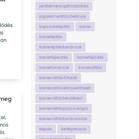
jelöltélményoptimalizálás
jógaésmeditációelőnyei
jlődés
kapcsolatépítés
karrier
is
karrierépítés
yan
karrierépítésitanácsok
karrierfejlesztés
karrierfejlődés
karriertanácsok
karrierváltás
karrierváltás40felett
karrierváltáselőnyei40felett
 meg
karrierváltásfelnőttként
karrierváltáspszichológia
el,
karrierváltástanácsadás
ános
képzés
kerékpározás
 és