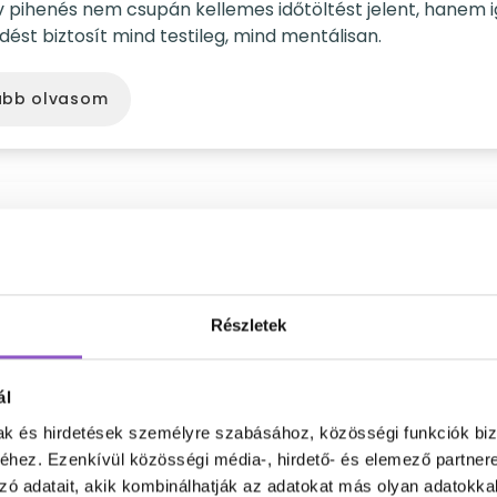
v pihenés nem csupán kellemes időtöltést jelent, hanem i
ődést biztosít mind testileg, mind mentálisan.
ább olvasom
zkezelés a munkahelyen: Hogyan előzd meg a kié
helyi stressz nemcsak a produktivitásodat befolyásolja
an, hanem hosszabb távon akár kiégéshez is vezethet.
Részletek
ább olvasom
ál
mak és hirdetések személyre szabásához, közösségi funkciók biz
hez. Ezenkívül közösségi média-, hirdető- és elemező partner
munka hatékony menedzselése: Tippek és trükkök
zó adatait, akik kombinálhatják az adatokat más olyan adatokka