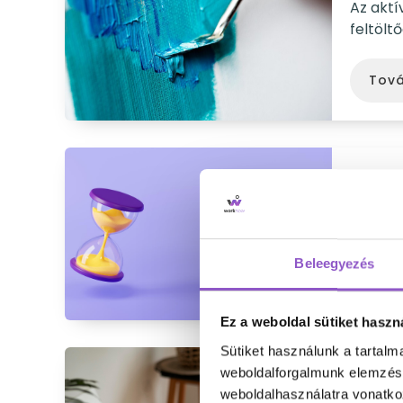
Az aktí
feltölt
Tov
Stress
A munka
negatív
Beleegyezés
Tov
Ez a weboldal sütiket haszn
Sütiket használunk a tartal
weboldalforgalmunk elemzésé
A táv
weboldalhasználatra vonatko