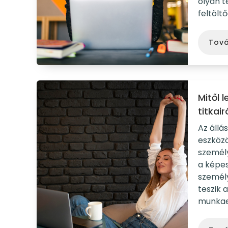
olyan t
feltöltő
Tov
Mitől 
titkair
Az állá
eszköz
személy
a képes
személy
teszik 
munkae