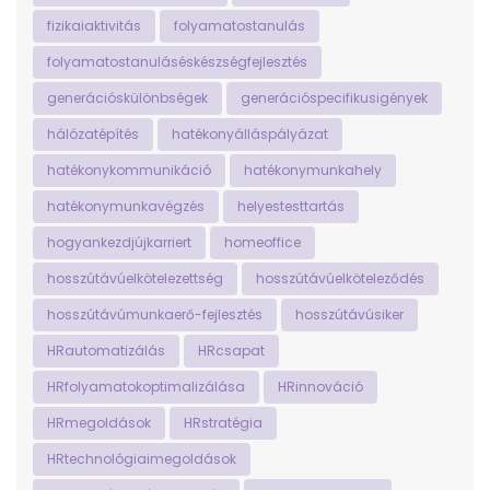
fizikaiaktivitás
folyamatostanulás
folyamatostanuláséskészségfejlesztés
generációskülönbségek
generációspecifikusigények
hálózatépítés
hatékonyálláspályázat
hatékonykommunikáció
hatékonymunkahely
hatékonymunkavégzés
helyestesttartás
hogyankezdjújkarriert
homeoffice
hosszútávúelkötelezettség
hosszútávúelköteleződés
hosszútávúmunkaerő-fejlesztés
hosszútávúsiker
HRautomatizálás
HRcsapat
HRfolyamatokoptimalizálása
HRinnováció
HRmegoldások
HRstratégia
HRtechnológiaimegoldások