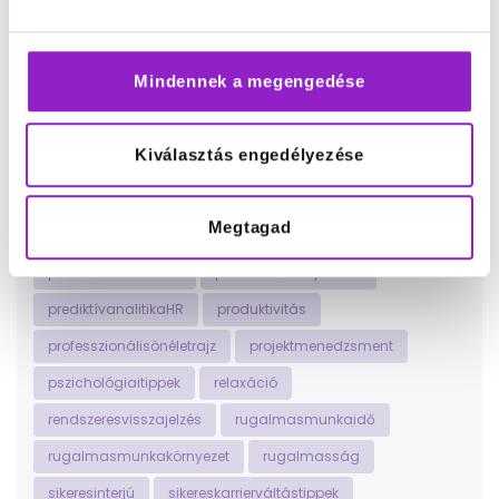
munkavállalóivisszajelzés
networking
nyíltkommunikáció
olvasásmintstresszoldó
Mindennek a megengedése
önfejlesztés
önismeretfejlesztése
onlinejelenlét
onlineképzések
onlinetanfolyamok
Kiválasztás engedélyezése
önmegvalósításútjai
önvizsgálatésreflexió
otthonimunkavégzés
pihenésésregenerálódás
Megtagad
pihentetőszabadidőstevékenységek
pomodoromódszer
pozitívelsőbenyomás
prediktívanalitikaHR
produktivitás
professzionálisönéletrajz
projektmenedzsment
pszichológiaitippek
relaxáció
rendszeresvisszajelzés
rugalmasmunkaidő
rugalmasmunkakörnyezet
rugalmasság
sikeresinterjú
sikereskarrierváltástippek