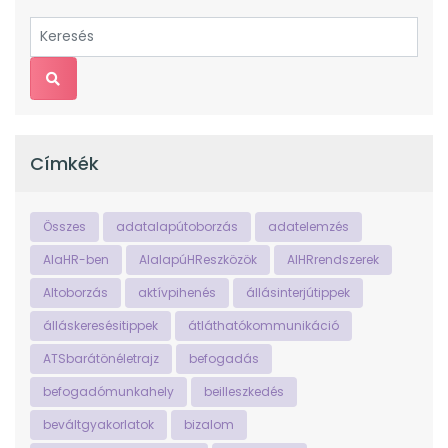
Címkék
Összes
adatalapútoborzás
adatelemzés
AIaHR-ben
AIalapúHReszközök
AIHRrendszerek
AItoborzás
aktívpihenés
állásinterjútippek
álláskeresésitippek
átláthatókommunikáció
ATSbarátönéletrajz
befogadás
befogadómunkahely
beilleszkedés
beváltgyakorlatok
bizalom