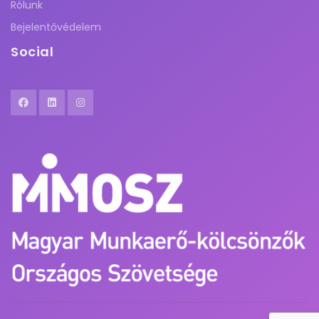
Rólunk
Bejelentővédelem
Social