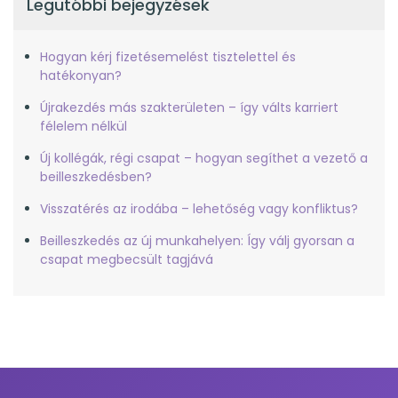
Legutóbbi bejegyzések
Hogyan kérj fizetésemelést tisztelettel és
hatékonyan?
Újrakezdés más szakterületen – így válts karriert
félelem nélkül
Új kollégák, régi csapat – hogyan segíthet a vezető a
beilleszkedésben?
Visszatérés az irodába – lehetőség vagy konfliktus?
Beilleszkedés az új munkahelyen: Így válj gyorsan a
csapat megbecsült tagjává