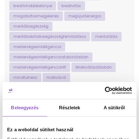
kreatívhobbikelőnyei
kreativitás
magabiztosmegjelenés
megújulóenergia
mentálisegészség
mentálisésfizikaiegészségfenntartása
mentorálás
mesterségesintelligencia
mesterségesintelligenciaatoborzásban
mesterségesintelligenciaHR
MIakiválasztásban
mindfulness
motiváció
munka-magánéletegyensúly
munka-magánéletegyensúlya
munkaerő
Beleegyezés
Részletek
A sütikről
munkaerő-közvetítés
munkaerődiverzitás
munkaerőközvetítés
munkaerőpiac
munkaerőpiacilehetőségek
Ez a weboldal sütiket használ
munkaerőpiaciversenyképesség