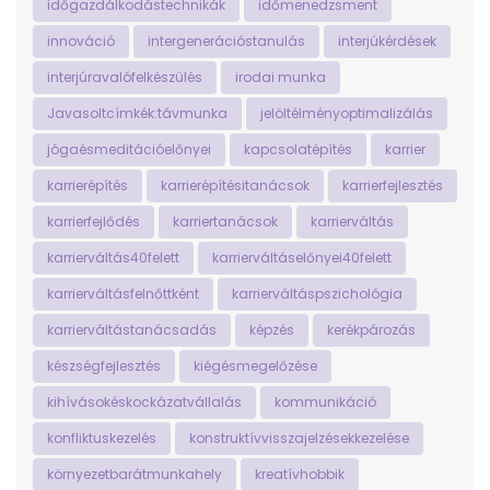
időgazdálkodástechnikák
időmenedzsment
innováció
intergenerációstanulás
interjúkérdések
interjúravalófelkészülés
irodai munka
Javasoltcímkék:távmunka
jelöltélményoptimalizálás
jógaésmeditációelőnyei
kapcsolatépítés
karrier
karrierépítés
karrierépítésitanácsok
karrierfejlesztés
karrierfejlődés
karriertanácsok
karrierváltás
karrierváltás40felett
karrierváltáselőnyei40felett
karrierváltásfelnőttként
karrierváltáspszichológia
karrierváltástanácsadás
képzés
kerékpározás
készségfejlesztés
kiégésmegelőzése
kihívásokéskockázatvállalás
kommunikáció
konfliktuskezelés
konstruktívvisszajelzésekkezelése
környezetbarátmunkahely
kreatívhobbik