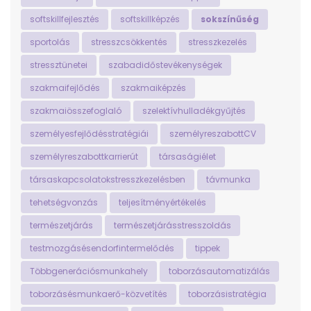
softskillfejlesztés
softskillképzés
sokszínűség
sportolás
stresszcsökkentés
stresszkezelés
stressztünetei
szabadidőstevékenységek
szakmaifejlődés
szakmaiképzés
szakmaiösszefoglaló
szelektívhulladékgyűjtés
személyesfejlődésstratégiái
személyreszabottCV
személyreszabottkarrierút
társaságiélet
társaskapcsolatokstresszkezelésben
távmunka
tehetségvonzás
teljesítményértékelés
természetjárás
természetjárásstresszoldás
testmozgásésendorfintermelődés
tippek
Többgenerációsmunkahely
toborzásautomatizálás
toborzásésmunkaerő-közvetítés
toborzásistratégia