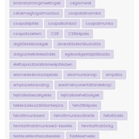
brainstormingmeetingek
cégismeret
célokmegfogalmazása
csapatdinamika
csapatépítés
csapatkohézió
csapatmunka
csapatszellem
CSR
CSRképzés
digitáliskészségek
diverzitásésinkluzivitás
dolgozóielköteleződés
egészségestáplálkozás
élettapasztalatkarrierépítésben
elismerésésvisszajelzés
elsőmunkanap
empátia
employerbranding
eredményorientáltönéletrajz
fejlődésibeszélgetés
fejlődésilehetőségek
felkészülésazállásinterjúra
felnőttképzés
felnőttmunkaerő
felnőttmunkavállalók
feltöltődés
fenntarthatómunkaerő-kezelés
fenntarthatóság
festészetésstresszkezelés
fizetésemelés