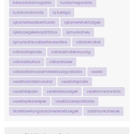
toborzásitámogatás
tudásmegosztás
tudatostoborzás
új kolléga
újkarrierkezdése40után
újkarrierlehetőségek
újkészségekelsajátítása
újmunkahely
újmunkatársakbeilleszkedése
vállalaticélok
vállalatifejlődés
vállalatihatékonyság
vállalatikultúra
vállalatisiker
vállalatitársadalmifelelősségvállalás
vezető
vezetőidöntéshozatal
vezetőifejlődés
vezetőiképzés
vezetőikészségek
vezetőimentorálás
vezetőipéldaképek
vezetőiszerepvállalás
WorkNowHungarykarrierlehetőségek
zöldmunkahelyek