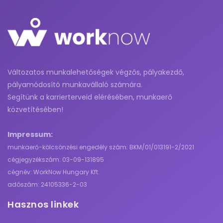
Változatos munkalehetőségek végzős, pályakezdő,
pályamódosító munkavállaló számára.
Segítünk a karrierterveid elérésében, munkaerő
közvetítésében!
Impressum:
munkaerő-kölcsönzési engedély szám: BKM/01/013191-2/2021
cégjegyzékszám: 03-09-131895
cégnév: WorkNow Hungary Kft.
adószám: 24105336-2-03
Hasznos linkek